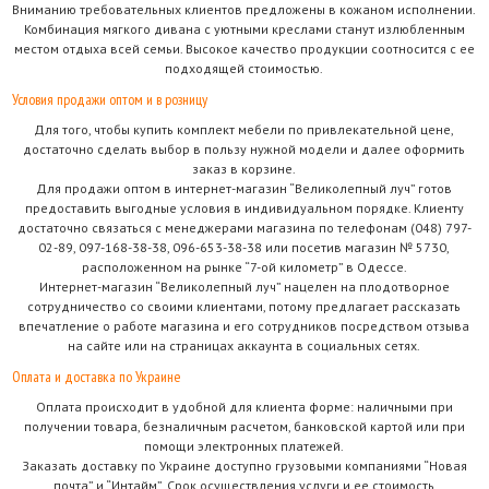
Вниманию требовательных клиентов предложены в кожаном исполнении.
Комбинация мягкого дивана с уютными креслами станут излюбленным
местом отдыха всей семьи. Высокое качество продукции соотносится с ее
подходящей стоимостью.
Условия продажи оптом и в розницу
Для того, чтобы купить комплект мебели по привлекательной цене,
достаточно сделать выбор в пользу нужной модели и далее оформить
заказ в корзине.
Для продажи оптом в интернет-магазин “Великолепный луч” готов
предоставить выгодные условия в индивидуальном порядке. Клиенту
достаточно связаться с менеджерами магазина по телефонам (048) 797-
02-89, 097-168-38-38, 096-653-38-38 или посетив магазин № 5730,
расположенном на рынке “7-ой километр” в Одессе.
Интернет-магазин “Великолепный луч” нацелен на плодотворное
сотрудничество со своими клиентами, потому предлагает рассказать
впечатление о работе магазина и его сотрудников посредством отзыва
на сайте или на страницах аккаунта в социальных сетях.
Оплата и доставка по Украине
Оплата происходит в удобной для клиента форме: наличными при
получении товара, безналичным расчетом, банковской картой или при
помощи электронных платежей.
Заказать доставку по Украине доступно грузовыми компаниями “Новая
почта” и “Интайм”. Срок осуществления услуги и ее стоимость