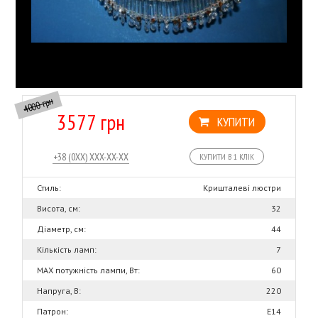
4000 грн
3577 грн
КУПИТИ
КУПИТИ В 1 КЛІК
Стиль:
Кришталеві люстри
Висота, см:
32
Діаметр, см:
44
Кількість ламп:
7
MAX потужність лампи, Вт:
60
Напруга, В:
220
Патрон:
Е14