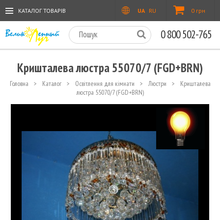
КАТАЛОГ ТОВАРІВ
UA
RU
0 грн
0 800 502-765
Кришталева люстра 55070/7 (FGD+BRN)
Головна
>
Каталог
>
Освітлення для кімнати
>
Люстри
>
Кришталева
люстра 55070/7 (FGD+BRN)