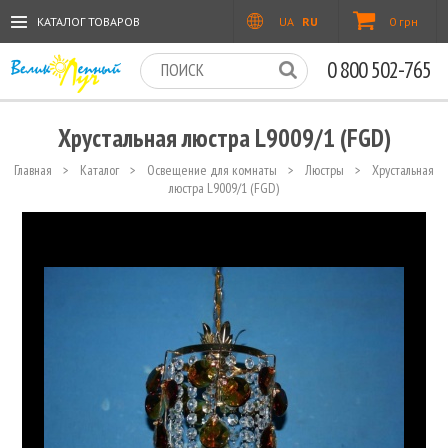
КАТАЛОГ ТОВАРОВ
UA
RU
0 грн
0 800 502-765
Хрустальная люстра L9009/1 (FGD)
Главная
>
Каталог
>
Освещение для комнаты
>
Люстры
>
Хрустальная
люстра L9009/1 (FGD)