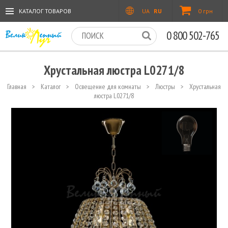
КАТАЛОГ ТОВАРОВ
UA
RU
0 грн
0 800 502-765
Хрустальная люстра L0271/8
Главная
>
Каталог
>
Освещение для комнаты
>
Люстры
>
Хрустальная
люстра L0271/8