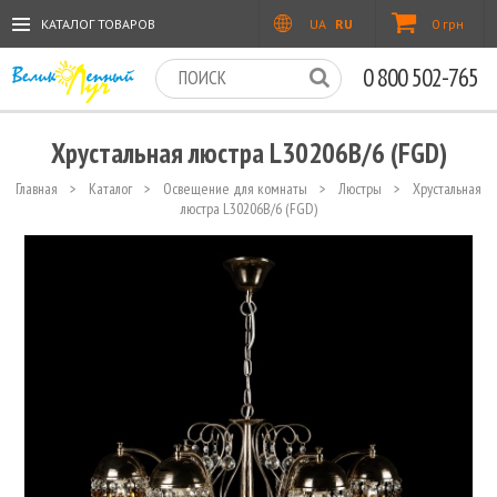
КАТАЛОГ ТОВАРОВ
UA
RU
0 грн
0 800 502-765
Хрустальная люстра L30206B/6 (FGD)
Главная
>
Каталог
>
Освещение для комнаты
>
Люстры
>
Хрустальная
люстра L30206B/6 (FGD)