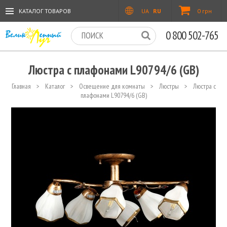
КАТАЛОГ ТОВАРОВ
UA
RU
0 грн
0 800 502-765
Люстра с плафонами L90794/6 (GB)
Главная
>
Каталог
>
Освещение для комнаты
>
Люстры
>
Люстра с
плафонами L90794/6 (GB)