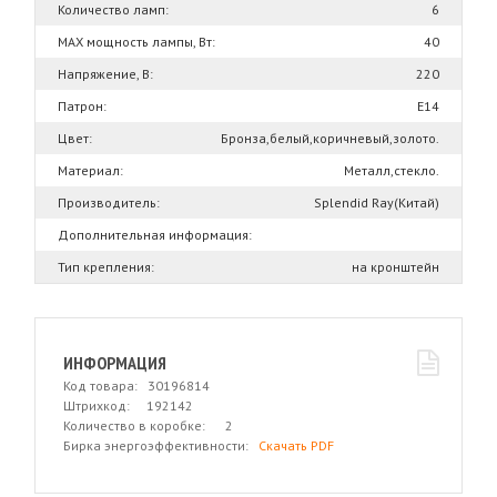
Количество ламп:
6
MAX мощность лампы, Вт:
40
Напряжение, В:
220
Патрон:
Е14
Цвет:
Бронза,белый,коричневый,золото.
Материал:
Металл,стекло.
Производитель:
Splendid Ray(Китай)
Дополнительная информация:
Тип крепления:
на кронштейн
ИНФОРМАЦИЯ
Код товара: 30196814
Штрихкод: 192142
Количество в коробке: 2
Бирка энергоэффективности:
Скачать PDF