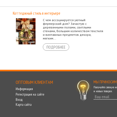
Коттеджный стиль в интерьере
С чем ассоциируется уютный
фермерский дом? Зачастую с
деревянными полами, светлыми
стенами, большим количеством текстиля
и винтажных предметов декора,
мягким...
ПОДРОБНЕЕ
ОПТОВЫМ КЛИЕНТАМ
МЫ ПРИНОСИМ
Получайте свежую 
Информация
и новых товарах.
Регистрация на сайте
Вход
Карта сайта