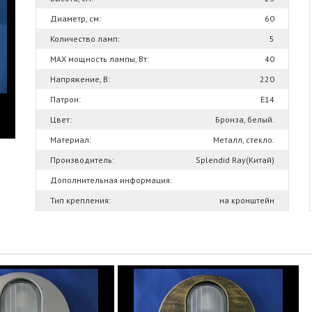
Диаметр, см:
60
Количество ламп:
5
MAX мощность лампы, Вт:
40
Напряжение, В:
220
Патрон:
Е14
Цвет:
Бронза, белый.
Материал:
Металл, стекло.
Производитель:
Splendid Ray(Китай)
Дополнительная информация:
Тип крепления:
на кронштейн