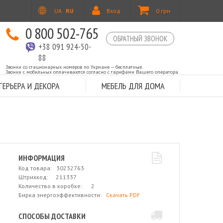
UA
RU
Вход
0 грн
0 800 502-765
ОБРАТНЫЙ ЗВОНОК
+38 091 924-50-
88
Звонки со стационарных номеров по Укриане — бесплатные.
Звонки с мобильных оплачиваются согласно с тарифами Вашего оператора.
ЕРЬЕРА И ДЕКОРА
МЕБЕЛЬ ДЛЯ ДОМА
ИНФОРМАЦИЯ
Код товара: 30232763
Штрихкод: 211337
Количество в коробке: 2
Бирка энергоэффективности:
Скачать PDF
СПОСОБЫ ДОСТАВКИ