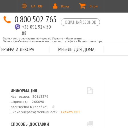
UA
RU
Вход
0 грн
0 800 502-765
ОБРАТНЫЙ ЗВОНОК
+38 091 924-50-
88
Звонки со стационарных номеров по Укриане — бесплатные.
Звонки с мобильных оплачиваются согласно с тарифами Вашего оператора.
ЕРЬЕРА И ДЕКОРА
МЕБЕЛЬ ДЛЯ ДОМА
ИНФОРМАЦИЯ
Код товара: 30413379
Штрихкод: 260698
Количество в коробке: 6
Бирка энергоэффективности:
Скачать PDF
СПОСОБЫ ДОСТАВКИ