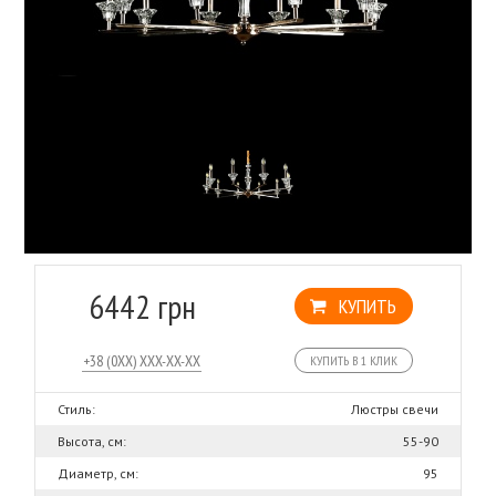
6442 грн
КУПИТЬ
КУПИТЬ В 1 КЛИК
Стиль:
Люстры свечи
Высота, см:
55-90
Диаметр, см:
95