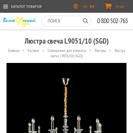
КАТАЛОГ ТОВАРОВ
UA
RU
0 грн
0 800 502-765
Люстра свеча L9051/10 (SGD)
Главная
>
Каталог
>
Освещение для комнаты
>
Люстры
>
Люстра
свеча L9051/10 (SGD)