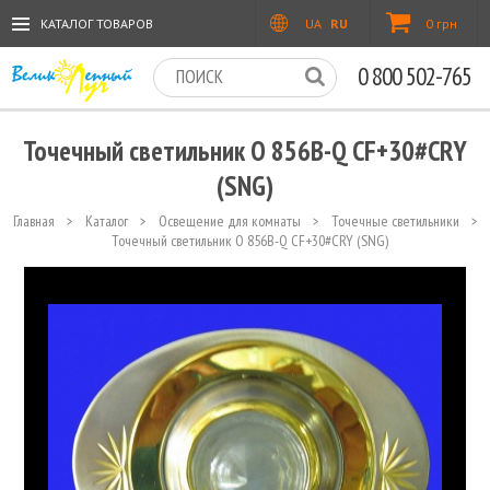
КАТАЛОГ ТОВАРОВ
UA
RU
0 грн
0 800 502-765
Точечный светильник O 856B-Q CF+30#CRY
(SNG)
Главная
>
Каталог
>
Освещение для комнаты
>
Точечные светильники
>
Точечный светильник O 856B-Q CF+30#CRY (SNG)