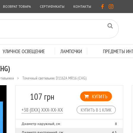
ВОЗВРАТ ТОВАРА
СЕРТИФИКАТЫ
КОНТАКТЫ
УЛИЧНОЕ ОСВЕЩЕНИЕ
ЛАМПОЧКИ
ПРЕДМЕТЫ ИНТ
CHG)
етильники
>
Точечный светильник D1162A MR16 (CHG)
107 грн
КУПИТЬ
КУПИТЬ В 1 КЛИК
Диаметр наружный, см:
8
Диаметр внутренний, см:
4,5