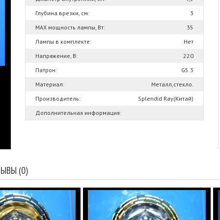
Глубина врезки, см:
3
MAX мощность лампы, Вт:
35
Лампы в комплекте:
Нет
Напряжение, В:
220
Патрон:
G5.3
Материал:
Металл,стекло.
Производитель:
Splendid Ray(Китай)
Дополнительная информация:
ЫВЫ (0)