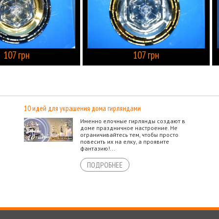
107 грн
107 грн
КУПИТЬ
10 идей для украшения дома гирляндами
Именно елочные гирлянды создают в
доме праздничное настроение. Не
ограничивайтесь тем, чтобы просто
повесить их на елку, а проявите
фантазию!...
ПОДРОБНЕЕ