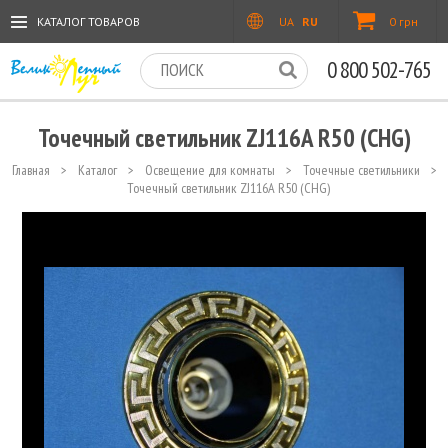
КАТАЛОГ ТОВАРОВ
UA
RU
0 грн
0 800 502-765
Точечный светильник ZJ116A R50 (CHG)
Главная
>
Каталог
>
Освещение для комнаты
>
Точечные светильники
>
Точечный светильник ZJ116A R50 (CHG)