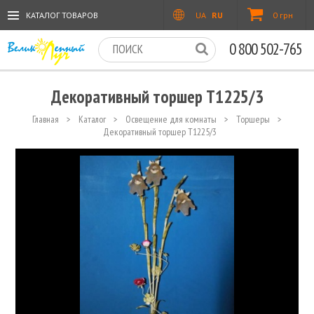
КАТАЛОГ ТОВАРОВ
UA
RU
0 грн
0 800 502-765
Декоративный торшер T1225/3
Главная
>
Каталог
>
Освещение для комнаты
>
Торшеры
>
Декоративный торшер T1225/3