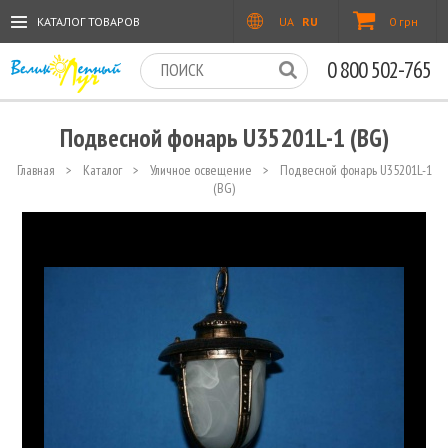
КАТАЛОГ ТОВАРОВ
UA
RU
0 грн
0 800 502-765
Подвесной фонарь U35201L-1 (BG)
Главная
>
Каталог
>
Уличное освещение
>
Подвесной фонарь U35201L-1
(BG)