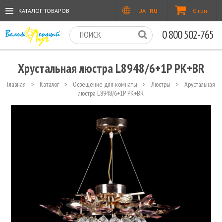
КАТАЛОГ ТОВАРОВ
UA
RU
0 грн
0 800 502-765
Хрустальная люстра L8948/6+1P PK+BR
Главная
>
Каталог
>
Освещение для комнаты
>
Люстры
>
Хрустальная
люстра L8948/6+1P PK+BR