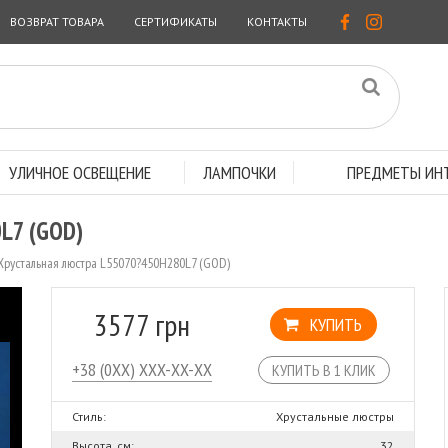
ВОЗВРАТ ТОВАРА
СЕРТИФИКАТЫ
КОНТАКТЫ
УЛИЧНОЕ ОСВЕЩЕНИЕ
ЛАМПОЧКИ
ПРЕДМЕТЫ ИНТ
L7 (GOD)
Хрустальная люстра L55070?450H280L7 (GOD)
3577 грн
КУПИТЬ
КУПИТЬ В 1 КЛИК
Стиль:
Хрустальные люстры
Высота, см:
32