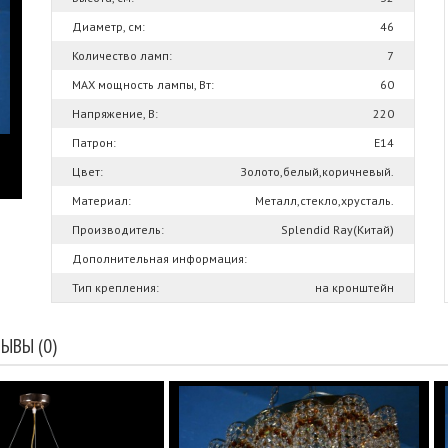
Диаметр, см:
46
Количество ламп:
7
MAX мощность лампы, Вт:
60
Напряжение, В:
220
Патрон:
Е14
Цвет:
Золото,белый,коричневый.
Материал:
Металл,стекло,хрусталь.
Производитель:
Splendid Ray(Китай)
Дополнительная информация:
Тип крепления:
на кронштейн
ЫВЫ (0)