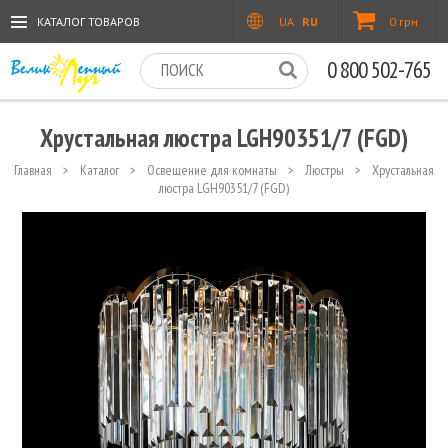
КАТАЛОГ ТОВАРОВ
UA
RU
0 грн
0 800 502-765
Хрустальная люстра LGH90351/7 (FGD)
Главная
>
Каталог
>
Освещение для комнаты
>
Люстры
>
Хрустальная
люстра LGH90351/7 (FGD)