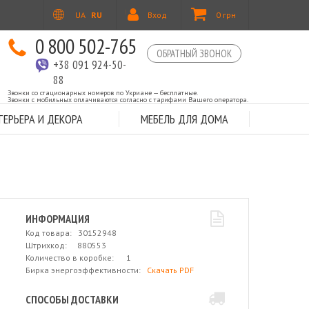
UA
RU
Вход
0 грн
0 800 502-765
ОБРАТНЫЙ ЗВОНОК
+38 091 924-50-
88
Звонки со стационарных номеров по Укриане — бесплатные.
Звонки с мобильных оплачиваются согласно с тарифами Вашего оператора.
ЕРЬЕРА И ДЕКОРА
МЕБЕЛЬ ДЛЯ ДОМА
ИНФОРМАЦИЯ
Код товара: 30152948
Штрихкод: 880553
Количество в коробке: 1
Бирка энергоэффективности:
Скачать PDF
СПОСОБЫ ДОСТАВКИ