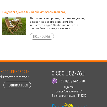
Подсветка, мебель и барбекю: оформляем сад
Летом многие проводят время на дачах,
а какой же загородный дом без
тенистого сада? Особенно приятно
расслабиться среди зелени и...
ПОДРОБНЕЕ
 ХОРОШИЕ НОВОСТИ!
0 800 502-765
информацию о наших акциях
+38 091 924-50-88
ПОДПИСАТЬСЯ
Одесса
рынок "7-й километр"
5-я стоянка, магазин № 5730