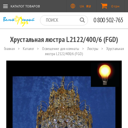
КАТАЛОГ ТОВАРОВ
UA
RU
0 грн
0 800 502-765
Хрустальная люстра L2122/400/6 (FGD)
Главная
>
Каталог
>
Освещение для комнаты
>
Люстры
>
Хрустальная
люстра L2122/400/6 (FGD)