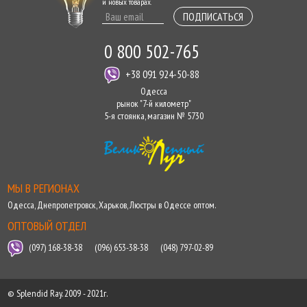
и новых товарах.
ПОДПИСАТЬСЯ
0 800 502-765
+38 091 924-50-88
Одесса
рынок "7-й километр"
5-я стоянка, магазин № 5730
МЫ В РЕГИОНАХ
Одесса
,
Днепропетровск
,
Харьков
,
Люстры в Одессе оптом
.
ОПТОВЫЙ ОТДЕЛ
(097) 168-38-38
(096) 653-38-38
(048) 797-02-89
© Splendid Ray. 2009 - 2021г.