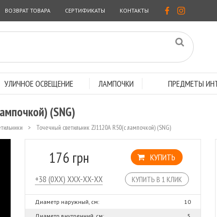
ВОЗВРАТ ТОВАРА
СЕРТИФИКАТЫ
КОНТАКТЫ
УЛИЧНОЕ ОСВЕЩЕНИЕ
ЛАМПОЧКИ
ПРЕДМЕТЫ ИНТ
лампочкой) (SNG)
етильники
>
Точечный светильник ZJ1120A R50(с лампочкой) (SNG)
176 грн
КУПИТЬ
КУПИТЬ В 1 КЛИК
Диаметр наружный, см:
10
Диаметр внутренний, см:
5